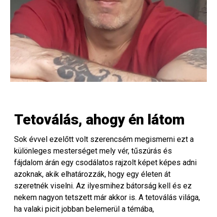
Tetoválás, ahogy én látom
Sok évvel ezelőtt volt szerencsém megismerni ezt a
különleges mesterséget mely vér, tűszúrás és
fájdalom árán egy csodálatos rajzolt képet képes adni
azoknak, akik elhatározzák, hogy egy életen át
szeretnék viselni. Az ilyesmihez bátorság kell és ez
nekem nagyon tetszett már akkor is. A tetoválás világa,
ha valaki picit jobban belemerül a témába,