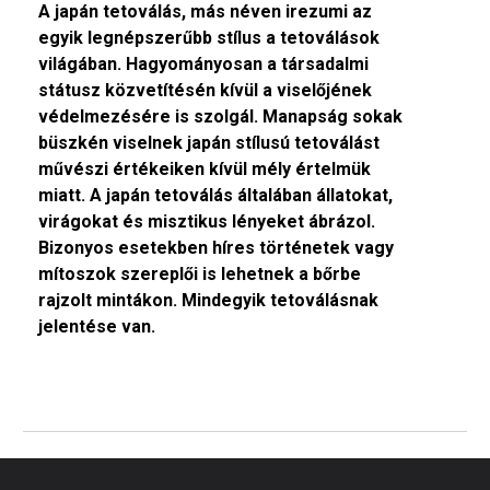
A japán tetoválás, más néven irezumi az
egyik legnépszerűbb stílus a tetoválások
világában. Hagyományosan a társadalmi
státusz közvetítésén kívül a viselőjének
védelmezésére is szolgál. Manapság sokak
büszkén viselnek japán stílusú tetoválást
művészi értékeiken kívül mély értelmük
miatt. A japán tetoválás általában állatokat,
virágokat és misztikus lényeket ábrázol.
Bizonyos esetekben híres történetek vagy
mítoszok szereplői is lehetnek a bőrbe
rajzolt mintákon. Mindegyik tetoválásnak
jelentése van.