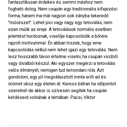
fantasztikusan érdekes és semmi máshoz nem
fogható dolog. Nem csupán egy tradícionális kifejezési
forma, hanem ma már nagyon sok irányba tekeredő
"művészet". Lehet pici vagy nagy egy tetoválás, nem
ezen múlik az ereje. A tetoválások normális esetben
jelentést hordoznak, viselője kapcsolódik a bőrére
rajzolt motívummal. Én abban hiszek, hogy eme
kapcsolódás nélkül nem lehet igazi egy tetoválás. Nem
lesz hosszabb távon értelme viselni, ha csupán viccből
vagy divatból készül. Aki egyszer megérzi a tetoválás
valós élményét, nemigen tud lemondani róla. Azt
gondolom, egy jól megválasztott minta erőt ad és
örömet okoz egy életen át. Keress bátran ha időpontot
szeretnél de akkor is szívesen segítek ha csupán
kérdéseid volnának a témában. Pacsi, Viktor