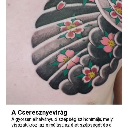
A Cseresznyevirág
A gyorsan elhalványuló szépség szinonímája, mely
visszatükrözi az elmúlást, az élet szépségét és a