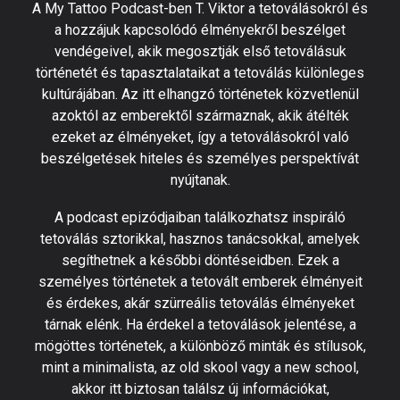
A My Tattoo Podcast-ben T. Viktor a tetoválásokról és
a hozzájuk kapcsolódó élményekről beszélget
vendégeivel, akik megosztják első tetoválásuk
történetét és tapasztalataikat a tetoválás különleges
kultúrájában. Az itt elhangzó történetek közvetlenül
azoktól az emberektől származnak, akik átélték
ezeket az élményeket, így a tetoválásokról való
beszélgetések hiteles és személyes perspektívát
nyújtanak.
A podcast epizódjaiban találkozhatsz inspiráló
tetoválás sztorikkal, hasznos tanácsokkal, amelyek
segíthetnek a későbbi döntéseidben. Ezek a
személyes történetek a tetovált emberek élményeit
és érdekes, akár szürreális tetoválás élményeket
tárnak elénk. Ha érdekel a tetoválások jelentése, a
mögöttes történetek, a különböző minták és stílusok,
mint a minimalista, az old skool vagy a new school,
akkor itt biztosan találsz új információkat,