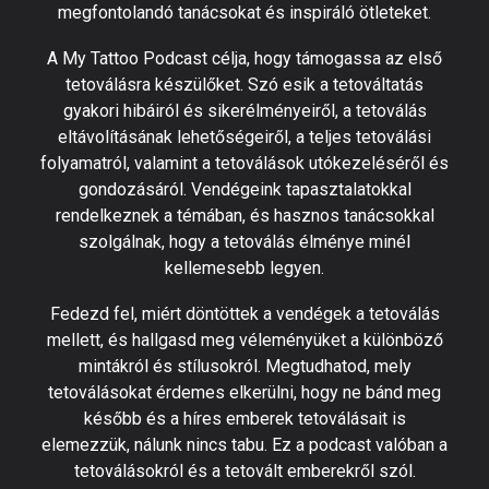
megfontolandó tanácsokat és inspiráló ötleteket.
A My Tattoo Podcast célja, hogy támogassa az első
tetoválásra készülőket. Szó esik a tetováltatás
gyakori hibáiról és sikerélményeiről, a tetoválás
eltávolításának lehetőségeiről, a teljes tetoválási
folyamatról, valamint a tetoválások utókezeléséről és
gondozásáról. Vendégeink tapasztalatokkal
rendelkeznek a témában, és hasznos tanácsokkal
szolgálnak, hogy a tetoválás élménye minél
kellemesebb legyen.
Fedezd fel, miért döntöttek a vendégek a tetoválás
mellett, és hallgasd meg véleményüket a különböző
mintákról és stílusokról. Megtudhatod, mely
tetoválásokat érdemes elkerülni, hogy ne bánd meg
később és a híres emberek tetoválásait is
elemezzük, nálunk nincs tabu. Ez a podcast valóban a
tetoválásokról és a tetovált emberekről szól.