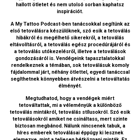
hallott ötletet és nem utolsó sorban kaphatsz
inspirációt.
A My Tattoo Podcast-ben tanácsokkal segítünk az
első tetoválásra készülőknek, szó esik a tetoválás
hibákról és megélhető sikerekről, a tetoválás
eltávolításról, a tetoválás egész procedúrájáról és
a tetoválás utókezelésről, illetve a tetoválások
gondozásáról is. Vendégeink tapasztalatokkal
rendelkeznek a témában, sok tetoválásuk komoly
fájdalommal járt, néhány ötlettel, egyedi tanáccsal
segíthetnek könnyebben átvészelni a tetováltatás
élményét.
Megtudhatod, hogy a vendégek miért
tetováltattak, mi a véleményük a különböző
tetoválás mintákról, tetoválás stílusokról. Szó esik
tetoválásokról amiket ne csináltass, mert szinte
biztosan megbánod. Nálunk nincsenek tabuk, a
híres emberek tetoválásai éppúgy ki lesznek
elemezve, mint a teljesen hétköznapi minták. Ez