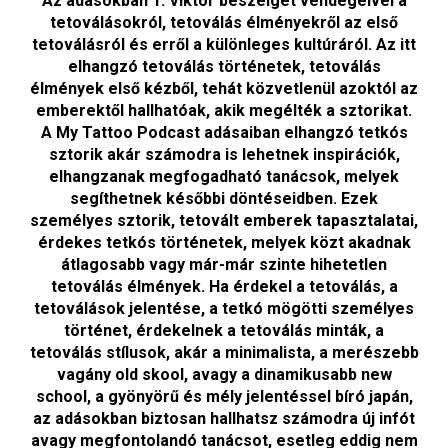
Az adásokban T. Viktor beszélget vendégeivel a
tetoválásokról, tetoválás élményekről az első
tetoválásról és erről a különleges kultúráról. Az itt
elhangzó tetoválás történetek, tetoválás
élmények első kézből, tehát közvetlenül azoktól az
emberektől hallhatóak, akik megélték a sztorikat.
A My Tattoo Podcast adásaiban elhangzó tetkós
sztorik akár számodra is lehetnek inspirációk,
elhangzanak megfogadható tanácsok, melyek
segíthetnek későbbi döntéseidben. Ezek
személyes sztorik, tetovált emberek tapasztalatai,
érdekes tetkós történetek, melyek közt akadnak
átlagosabb vagy már-már szinte hihetetlen
tetoválás élmények. Ha érdekel a tetoválás, a
tetoválások jelentése, a tetkó mögötti személyes
történet, érdekelnek a tetoválás minták, a
tetoválás stílusok, akár a minimalista, a merészebb
vagány old skool, avagy a dinamikusabb new
school, a gyönyörű és mély jelentéssel bíró japán,
az adásokban biztosan hallhatsz számodra új infót
avagy megfontolandó tanácsot, esetleg eddig nem